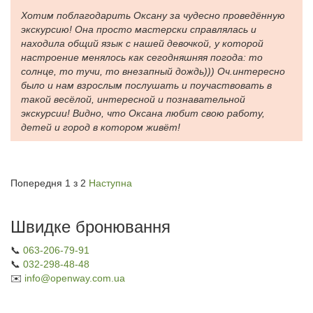
Хотим поблагодарить Оксану за чудесно проведённую
экскурсию! Она просто мастерски справлялась и
находила общий язык с нашей девочкой, у которой
настроение менялось как сегодняшняя погода: то
солнце, то тучи, то внезапный дождь))) Оч.интересно
было и нам взрослым послушать и поучаствовать в
такой весёлой, интересной и познавательной
экскурсии! Видно, что Оксана любит свою работу,
детей и город в котором живёт!
Попередня
1 з 2
Наступна
Швидке бронювання
📞
063-206-79-91
📞
032-298-48-48
✉️
info@openway.com.ua