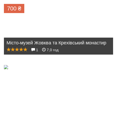
700
₴
Місто-музей Жовква та Крехівський монастир
1
7,0 год