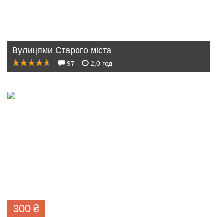
Вулицями Старого міста
97
2,0 год
300
₴