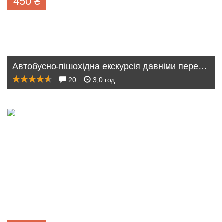
450
₴
Автобусно-пішохідна екскурсія давніми передмістями
20
3,0 год