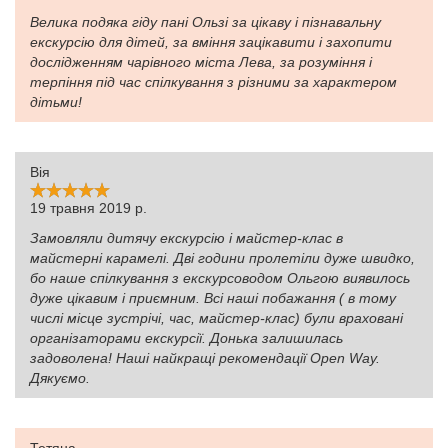
Велика подяка гіду пані Ользі за цікаву і пізнавальну
екскурсію для дітей, за вміння зацікавити і захопити
дослідженням чарівного міста Лева, за розуміння і
терпіння під час спілкування з різними за характером
дітьми!
Вія
19 травня 2019 р.
Замовляли дитячу екскурсію і майстер-клас в
майстерні карамелі. Дві години пролетіли дуже швидко,
бо наше спілкування з екскурсоводом Ольгою виявилось
дуже цікавим і приємним. Всі наші побажання ( в тому
числі місце зустрічі, час, майстер-клас) були враховані
організаторами екскурсії. Донька залишилась
задоволена! Наші найкращі рекомендації Open Way.
Дякуємо.