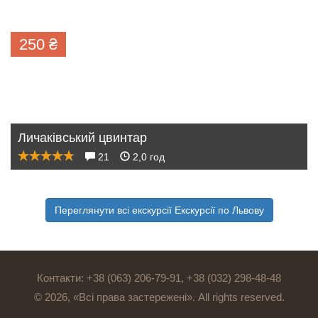
250
₴
Личаківський цвинтар
21
2,0 год
Переглянути всі екскурсії Екскурсії по Львову
Контакти: +38 (063) 206-79-91, +38 (032) 298-48-48
© 2026, «Всі права застережені». All rights reserved.