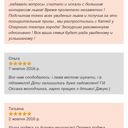
,задавали вопросы ,считали и искали с большим
интересом львов! Время пролетело незаметно !
Подсчитав точно всех увиденых львов и получив за это
поошрительные призы , мы распростились с Катей у
Оперного театра города! Экскурсию рекоменнуем
однозначно ! Вся ваша семья будет рада увиденому и
услышаному !
Ольга
7 жовтня 2016 р.
Все нам сподобалось: і левів містом шукати, і в
підземеллі! Діти залишились дуже задоволені! Гід
Оксана молодчинка, гарно працює з дітьми! Дякую:)
Татьяна
2 жовтня 2016 р.
Щира подяка за дитячу екскурсію! Окрема подяка