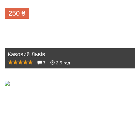
250
₴
Кавовий Львів
7
2,5 год