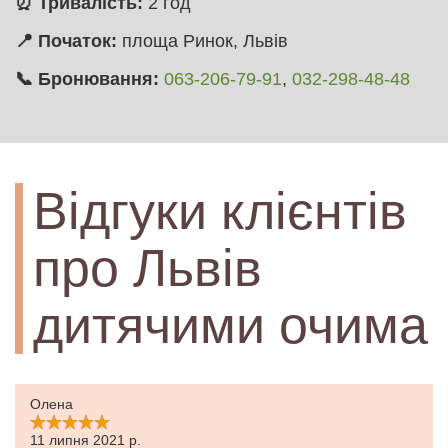
⏰ Тривалість:
2 год
📍 Початок:
площа Ринок, Львів
📞 Бронювання:
063-206-79-91
,
032-298-48-48
Відгуки клієнтів
про Львів
дитячими очима
Олена
11 липня 2021 р.