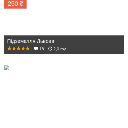
250
₴
Підземелля Львова
18
2,0 год