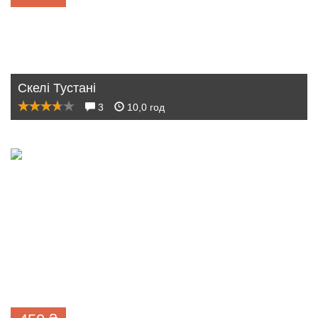
Скелі Тустані
3
10,0 год