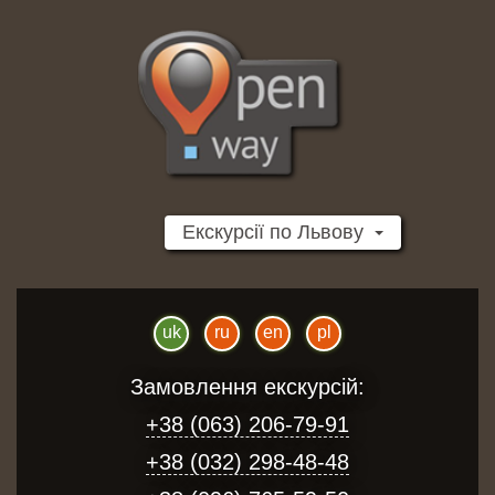
Перейти
до
основного
вмісту
Екскурсії по Львову
uk
ru
en
pl
Замовлення екскурсій:
+38 (063) 206-79-91
+38 (032) 298-48-48