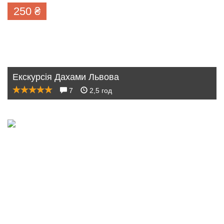
250
₴
Екскурсія Дахами Львова
7
2,5 год