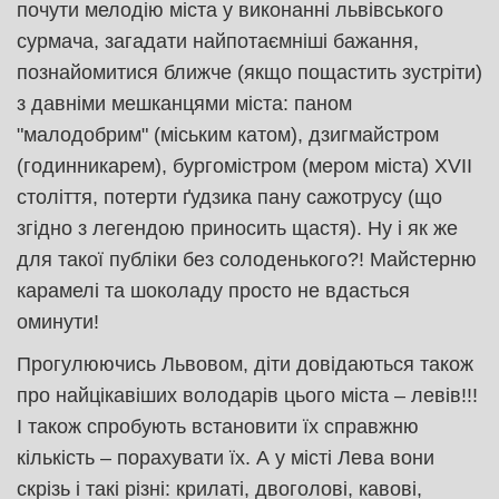
почути мелодію міста у виконанні львівського
сурмача, загадати найпотаємніші бажання,
познайомитися ближче (якщо пощастить зустріти)
з давніми мешканцями міста: паном
"малодобрим" (міським катом), дзигмайстром
(годинникарем), бургомістром (мером міста) XVII
століття, потерти ґудзика пану сажотрусу (що
згідно з легендою приносить щастя). Ну і як же
для такої публіки без солоденького?! Майстерню
карамелі та шоколаду просто не вдасться
оминути!
Прогулюючись Львовом, діти довідаються також
про найцікавіших володарів цього міста – левів!!!
І також спробують встановити їх справжню
кількість – порахувати їх. А у місті Лева вони
скрізь і такі різні: крилаті, двоголові, кавові,