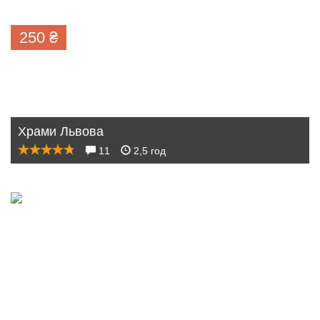
250
₴
Храми Львова
11
2,5 год