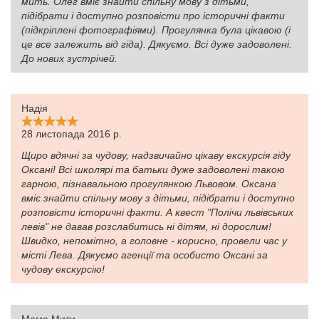
мить. Олег вміє знайти спільну мову з дітьми,
підібрати і доступно розповісти про історичні факти
(підкріплені фотографіями). Прогулянка була цікавою (і
це все залежить від гіда). Дякуємо. Всі дуже задоволені.
До нових зустрічей.
Надія
28 листопада 2016 р.
Щиро вдячні за чудову, надзвичайно цікаву екскурсія гіду
Оксані! Всі школярі та батьки дуже задоволені такою
гарною, пізнавальною прогулянкою Львовом. Оксана
вміє знайти спільну мову з дітьми, підібрати і доступно
розповісти історичні факти. А квест "Полічи львівських
левів" не давав розслабитись ні дітям, ні дорослим!
Швидко, непомітно, а головне - корисно, провели час у
місті Лева. Дякуємо агенції та особисто Оксані за
чудову екскурсію!