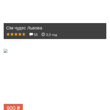
Сім чудес Львова
55
3,0 год
900
₴