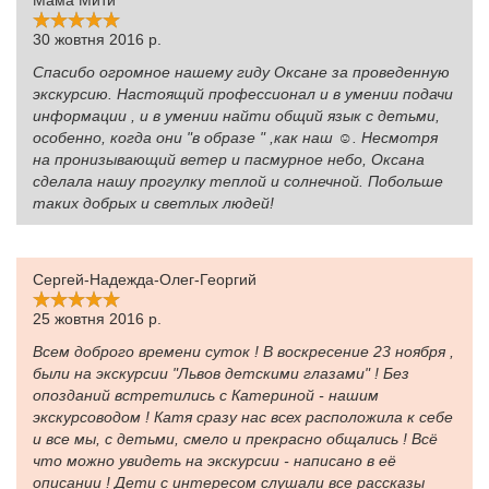
Мама Мити
30 жовтня 2016 р.
Спасибо огромное нашему гиду Оксане за проведенную
экскурсию. Настоящий профессионал и в умении подачи
информации , и в умении найти общий язык с детьми,
особенно, когда они "в образе " ,как наш ☺. Несмотря
на пронизывающий ветер и пасмурное небо, Оксана
сделала нашу прогулку теплой и солнечной. Побольше
таких добрых и светлых людей!
Сергей-Надежда-Олег-Георгий
25 жовтня 2016 р.
Всем доброго времени суток ! В воскресение 23 ноября ,
были на экскурсии "Львов детскими глазами" ! Без
опозданий встретились с Катериной - нашим
экскурсоводом ! Катя сразу нас всех расположила к себе
и все мы, с детьми, смело и прекрасно общались ! Всё
что можно увидеть на экскурсии - написано в её
описании ! Дети с интересом слушали все рассказы