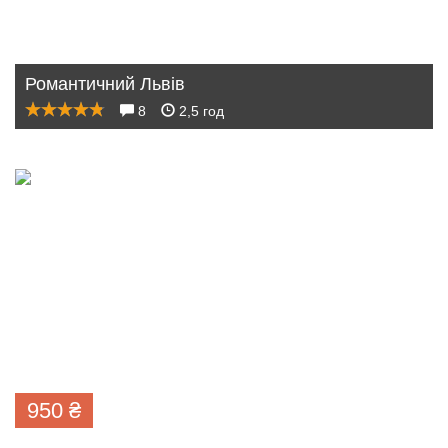
Романтичний Львів
8
2,5 год
950
₴