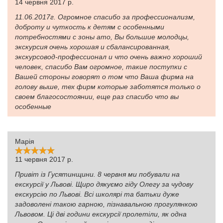
14 червня 2017 р.
11.06.2017г. Огромное спасибо за профессионализм,
доброту и чуткость к детям с особенными
потребностями с зоны ато, Вы большие молодцы,
экскурсия очень хорошая и сбалансированная,
экскурсовод-профессионал и что очень важно хороший
человек, спасибо Вам огромное, такие поступки с
Вашей стороны говорят о том что Ваша фирма на
голову выше, тех фирм которые заботятся только о
своем благосостоянии, еще раз спасибо что вы
особенные
Марія
11 червня 2017 р.
Привіт із Гусятинщини. 8 червня ми побували на
екскурсії у Львові. Щиро дякуємо гіду Олегу за чудову
екскурсію по Львові. Всі школярі та батьки дуже
задоволені такою гарною, пізнавальною прогулянкою
Львовом. Ці дві години екскурсії пролетіли, як одна