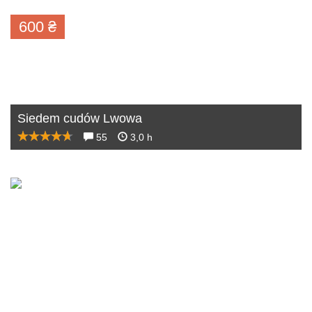
600
₴
Siedem cudów Lwowa
55
3,0 h