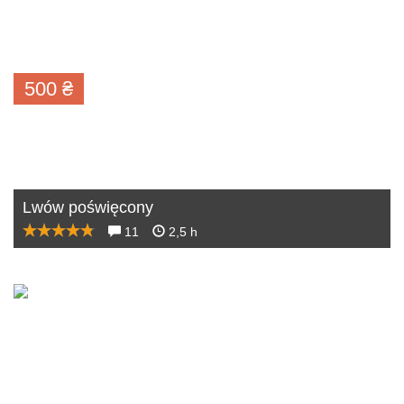
500
₴
Lwów poświęcony
11
2,5 h