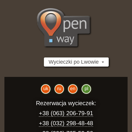
Перейти
до
основного
вмісту
Wycieczki po Lwowie
uk
ru
en
pl
Rezerwacja wycieczek:
+38 (063) 206-79-91
+38 (032) 298-48-48