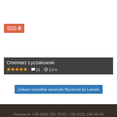
500
₴
Cmentarz Łyczakowski
21
2,0 h
Zobacz wszystkie wycieczki Wycieczki po Lwowie
Контакти: +38 (063) 206-79-91, +38 (032) 298-48-48