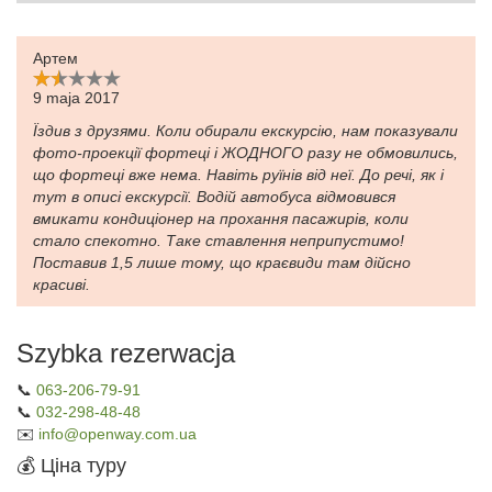
Артем
9 maja 2017
Їздив з друзями. Коли обирали екскурсію, нам показували
фото-проекції фортеці і ЖОДНОГО разу не обмовились,
що фортеці вже нема. Навіть руїнів від неї. До речі, як і
тут в описі екскурсії. Водій автобуса відмовився
вмикати кондиціонер на прохання пасажирів, коли
стало спекотно. Таке ставлення неприпустимо!
Поставив 1,5 лише тому, що краєвиди там дійсно
красиві.
Szybka rezerwacja
📞
063-206-79-91
📞
032-298-48-48
✉️
info@openway.com.ua
💰 Ціна туру