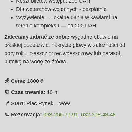
Koszt biletów wstępu: 200 UAH
Dla weteranów wojennych - bezpłatnie
Wyżywienie — lokalne dania w kawiarni na
terenie kompleksu — od 200 UAH
Zalecamy zabrać ze sobą:
wygodne obuwie na
płaskiej podeszwie, nakrycie głowy w zależności od
pory roku, płaszcz przeciwdeszczowy lub parasol,
butelkę na wodę ze źródła.
💰 Cena:
1800
₴
⏰ Czas trwania:
10 h
📍 Start:
Plac Rynek, Lwów
📞 Rezerwacja:
063-206-79-91
,
032-298-48-48