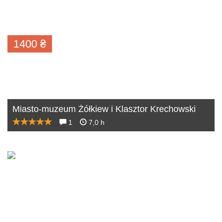
1400
₴
Miasto-muzeum Żółkiew i Klasztor Krechowski
1
7,0 h