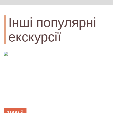
Інші популярні
екскурсії
1900
₴