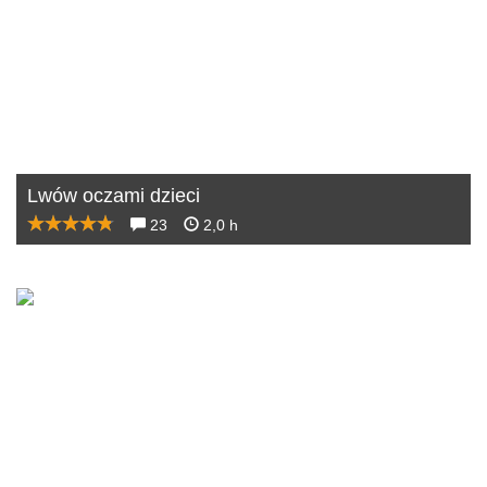
Lwów oczami dzieci
23
2,0 h