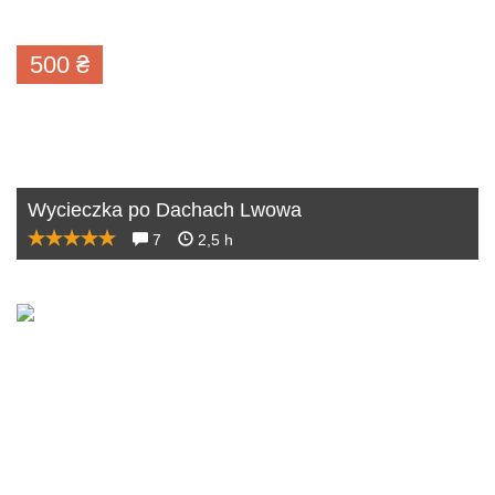
500
₴
Wycieczka po Dachach Lwowa
7
2,5 h