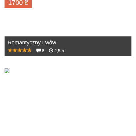
1700
₴
Romantyczny Lwów
8
2,5 h