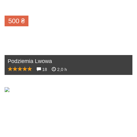
500
₴
Podziemia Lwowa
18
2,0 h