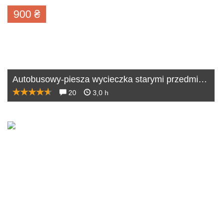
900
₴
Autobusowy-piesza wycieczka starymi przedmieściami
20
3,0 h