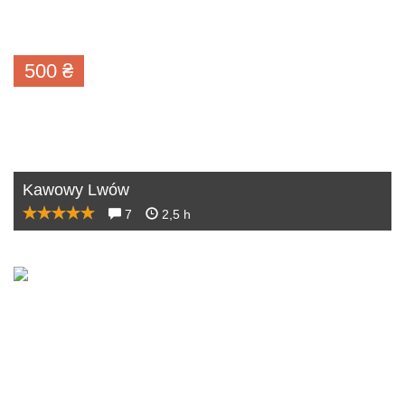
500
₴
Kawowy Lwów
7
2,5 h