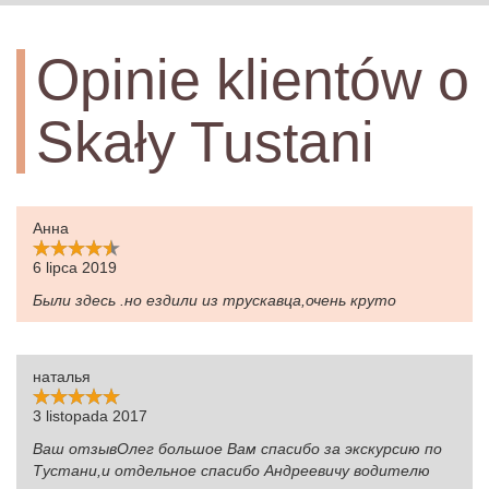
Opinie klientów o
Skały Tustani
Анна
6 lipca 2019
Были здесь .но ездили из трускавца,очень круто
наталья
3 listopada 2017
Ваш отзывОлег большое Вам спасибо за экскурсию по
Тустани,и отдельное спасибо Андреевичу водителю