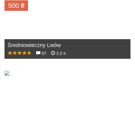
500
₴
Średniowieczny Lwów
97
2,0 h