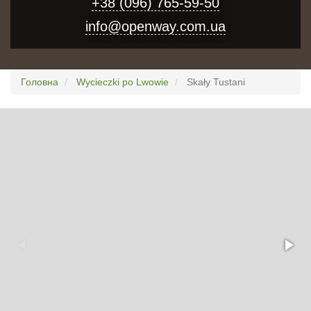
+38 (096) 765-59-50
info@openway.com.ua
Головна
Wycieczki po Lwowie
Skały Tustani