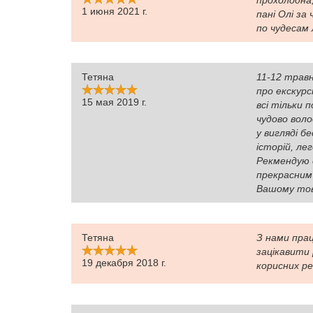
прохолодна, 
1 июня 2021 г.
пані Олі за 
по чудесам 
Тетяна
11-12 травн
про екскурс
15 мая 2019 г.
всі тільки п
чудово вол
у вигляді бе
історій, ле
Рекмендую 
прекрасним 
Вашому тов
Тетяна
З нами прац
зацікавити
19 декабря 2018 г.
корисних ре