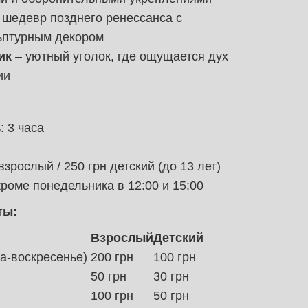
 шедевр позднего ренессанса с
ьптурным декором
ик
– уютный уголок, где ощущается дух
ии
 3 часа
взрослый / 250 грн детский (до 13 лет)
роме понедельника в 12:00 и 15:00
ты:
Взрослый
Детский
а-воскресенье)
200 грн
100 грн
50 грн
30 грн
100 грн
50 грн