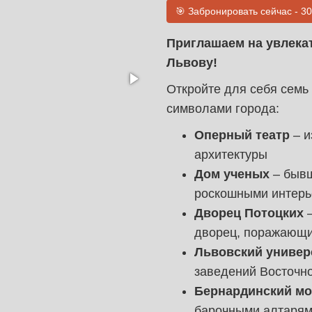
🎯 Забронировать сейчас - 30
Приглашаем на увлека
Львову!
Откройте для себя семь
символами города:
Оперный театр
– и
архитектуры
Дом ученых
– бывш
роскошными интер
Дворец Потоцких
–
дворец, поражающи
Львовский универ
заведений Восточн
Бернардинский м
барочными алтарям