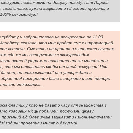
 екскурсія, незважаючи на дощову погоду. Пані Лариса
 своєї справи, зуміла зацікавити і 3 години пролетіли
 100% рекомендую!
 субботу и забронировала на воскресенье на 11:00
 Менеджер сказала, что мне придет смс с информацией
сте встречи. Смс так и не пришла и я написала вечером
сом где же мы встерчаемся с экскурсоводом.
льно около 9 утра мне позвонила та же менеджер и
ь, что мы отказались якобы от этой экскурсии! При
"да нет, не отказывались" она утверждала и
 обратное! настроение было испорчено и вот теперь
тельно отказались...
рсія для тих,у кого не багато часу для знайомства з
то красивих місць побачили, послухали цікаву
 приємний гід Олег зумів зацікавити і зконцентрувати
,дві години пролетіли миттю,дякуємо!