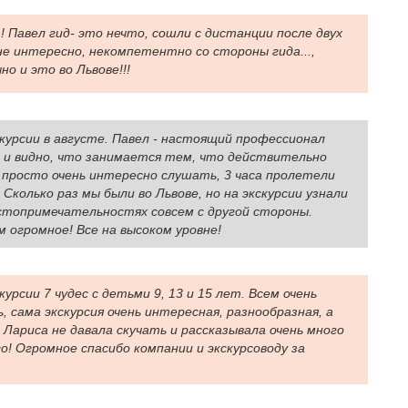
! Павел гид- это нечто, сошли с дистанции после двух
не интересно, некомпетентно со стороны гида...,
но и это во Львове!!!
скурсии в августе. Павел - настоящий профессионал
а и видно, что занимается тем, что действительно
 просто очень интересно слушать, 3 часа пролетели
Сколько раз мы были во Львове, но на экскурсии узнали
остопримечательностях совсем с другой стороны.
 огромное! Все на высоком уровне!
курсии 7 чудес с детьми 9, 13 и 15 лет. Всем очень
, сама экскурсия очень интересная, разнообразная, а
 Лариса не давала скучать и рассказывала очень много
о! Огромное спасибо компании и экскурсоводу за