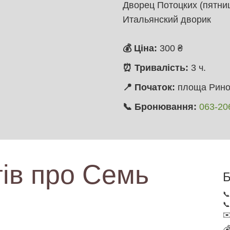
Дворец Потоцких (пятни
Итальянский дворик
💰 Ціна:
300
₴
⏰ Тривалість:
3 ч.
📍 Початок:
площа Ринок
📞 Бронювання:
063-20
тів про Семь
Б


✉
