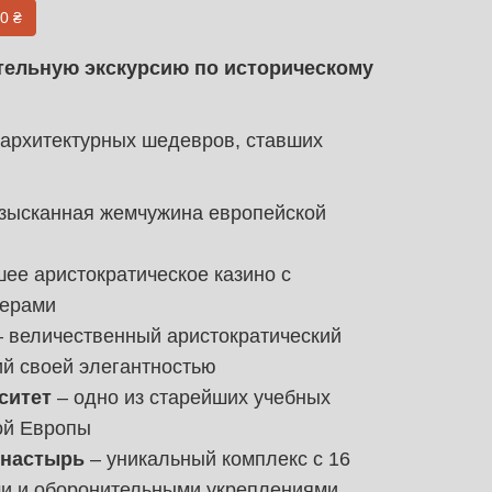
0 ₴
тельную экскурсию по историческому
 архитектурных шедевров, ставших
зысканная жемчужина европейской
ее аристократическое казино с
ьерами
 величественный аристократический
й своей элегантностью
ситет
– одно из старейших учебных
ой Европы
онастырь
– уникальный комплекс с 16
и и оборонительными укреплениями