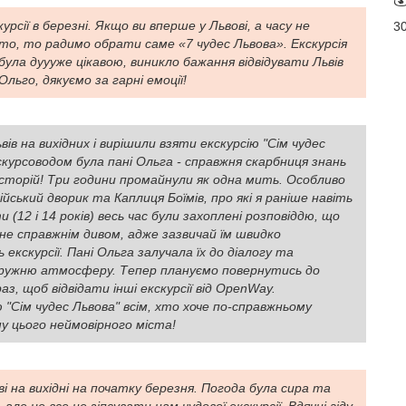
урсії в березні. Якщо ви вперше у Львові, а часу не
3
то, то радимо обрати саме «7 чудес Львова». Екскурсія
була дуууже цікавою, виникло бажання відвідувати Львів
Ольго, дякуємо за гарні емоції!
ьвів на вихідних і вирішили взяти екскурсію "Сім чудес
скурсоводом була пані Ольга - справжня скарбниця знань
історій! Три години промайнули як одна мить. Особливо
ійський дворик та Каплиця Боїмів, про які я раніше навіть
и (12 і 14 років) весь час були захоплені розповіддю, що
не справжнім дивом, адже зазвичай їм швидко
екскурсії. Пані Ольга залучала їх до діалогу та
ружню атмосферу. Тепер плануємо повернутись до
аз, щоб відвідати інші екскурсії від OpenWay.
"Сім чудес Львова" всім, хто хоче по-справжньому
у цього неймовірного міста!
ві на вихідні на початку березня. Погода була сира та