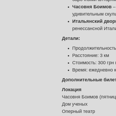
Часовня Боимов
–
удивительным скул
Итальянский двор
ренессансной Итал
Детали:
Продолжительность:
Расстояние: 3 км
Стоимость: 300 грн 
Время: ежедневно к
Дополнительные биле
Локация
Часовня Боимов (пятниц
Дом ученых
Оперный театр