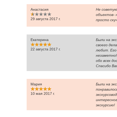
Анастасия
Не советую
объектов- 
29 августа 2017 г.
просто скуч
Екатерина
Были на эк
своего дел
22 августа 2017 г.
любит. Его
незаметно! 
обо всех д
Спасибо Вам
Мария
Были на экс
понравилось
10 мая 2017 г.
экскурсовод
интересног
экскурсию!