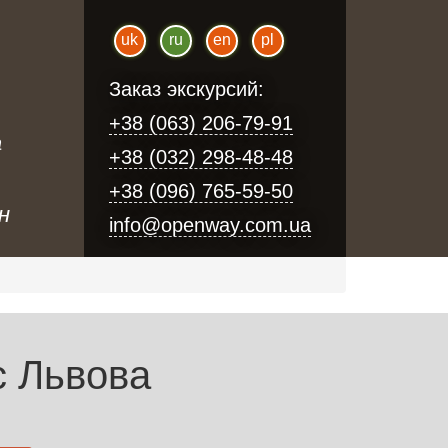
uk
ru
en
pl
Заказ экскурсий:
+38 (063) 206-79-91
а
+38 (032) 298-48-48
+38 (096) 765-59-50
н
info@openway.com.ua
с Львова