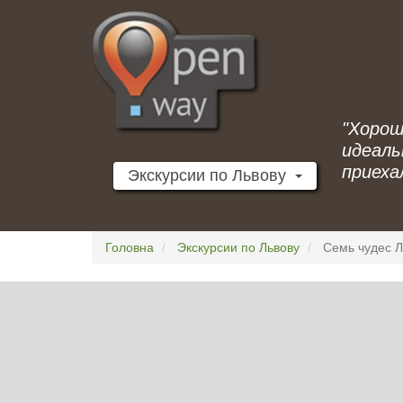
Перейти
до
основного
вмісту
"Хорош
идеаль
приеха
Экскурсии по Львову
Головна
Экскурсии по Львову
Семь чудес Л