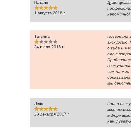
Наталя
Дуже цікава
професіонал
1 августа 2018 г.
непомітно!
Татьяна
Позвонила в
экскурсию.
24 июля 2018 г.
о гиде и ме
смс с вопро
Приблизите
возмутилас
чем на мое 
доказывала
мы действи
Лілія
Гарна екску
містом.Бага
28 декабря 2017 г.
інформацію,
нашу увагу