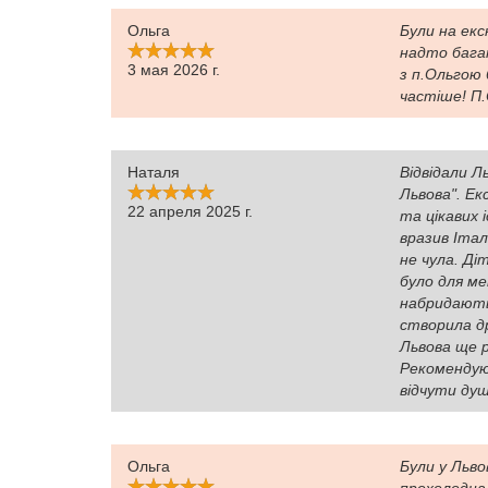
Ольга
Були на екск
надто бага
3 мая 2026 г.
з п.Ольгою 
частіше! П.
Наталя
Відвідали Л
Львова". Ек
22 апреля 2025 г.
та цікавих 
вразив Італ
не чула. Діт
було для ме
набридають 
створила д
Львова ще р
Рекомендую 
відчути душ
Ольга
Були у Льво