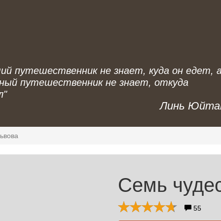
ий путешественник не знает, куда он едет, 
ный путешественник не знает, откуда
л"
Линь Юйта
ьвова
Семь чуде
55