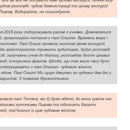
але це все не зіпсувати нам чудової екскурсії. Вдячні гіду
чудові розповіді, чудові демонстрації та цікаву екскурсії
Львову. Вибирайте, не пошкодуєте .
я 2019 року подорожувала разом з учнями. Домовлялися
ії, організаційні питання з пані Ольгою. Вражень море і
озитивні. Пані Ольга провела захопиві цікаві екскурсії,
одіє майстерністю тримати аудиторію, будує розповіді
сід, залучаючи учнів до діалогу, розповідає безліч цікавих
генд, історичних фактів. Шкода, що так мало часу було.
співпрацювати з пані Ольгою- чудовою жінкою,
гідом. Пані Ольго! Ми щиро дякуємо за чудових два дні у
аристві. З повагою Крижопільчани
ювала пані Тетяна, ми їй дуже вдячні, бо вона зуміла нас
 різними куточками Львова та підказати багато
чей, пов"язаних із цим чудовим містом.