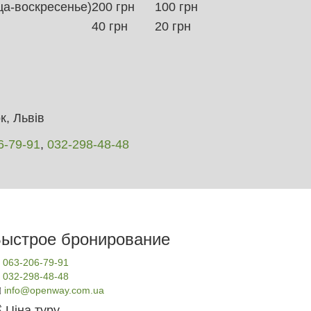
ца-воскресенье)
200 грн
100 грн
40 грн
20 грн
, Львів
6-79-91
,
032-298-48-48
ыстрое бронирование

063-206-79-91

032-298-48-48
️
info@openway.com.ua
 Ціна туру